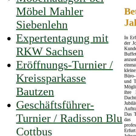
Möbel Mahler
Be
Ja
Siebenlehn
Expertentagung mit
In Erf
der J
RKW Sachsen
Kunde
Buff
anzus
Eröffnungs-Turnier /
einma
klein
Kreissparkasse
Büro-
und T
Mögli
Bautzen
ihre 
Dach
Geschäftsführer-
Jubil
Auftr
Das T
Turnier / Radisson Blu
das 
profe
Cottbus
Erfu
Jobve