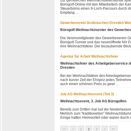
Zur gemütlichen Weihnachtsfeierstunde spie
Bürogolf-Online mit den Mitarbeitern der Ka
Steuerbüros einen 9-Loch-Parcours durch 
Empfang ...
Gewerbeverein Großräschen Dresden Wei
Bürogolf-Weihnachtsturnier des Gewerbe
Die Vereinsmitglieder des Gewerbeverein G
Bürogolf-Turnier und das neueröffnete NH Dr
ihre Weihnachtsfeier. Der bezaubernde Blick
Agentur für Arbeit Weihnachtsfeier
Weihnachtsfeier des Arbeitgeberservice d
Dresden
Bei der Weihnachtsfeier des Arbeitsgeberser
nach kurzer Zeit der Ehrgeiz jedes Teilnehm
auch einen schönen Preis zu gewi ...
Job AG Weihnachtsevent (Teil 3)
Weihnachtsevent, 3. Job AG Bürogolfen
Bereits zum Dritten mal lud die Niederlassun
Mehlich zum "traditionellen" Weihnachtsturn
Einige hatten Heimvorteil oder waren durch di
<<
<
1
2
3
>
>>