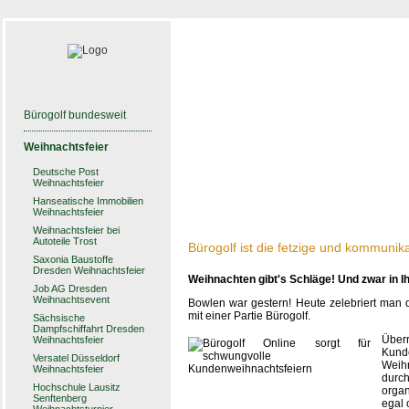
Bürogolf bundesweit
Weihnachtsfeier
Deutsche Post
Weihnachtsfeier
Hanseatische Immobilien
Weihnachtsfeier
Weihnachtsfeier bei
Autoteile Trost
Bürogolf ist die fetzige und kommunika
Saxonia Baustoffe
Dresden Weihnachtsfeier
Weihnachten gibt's Schläge! Und zwar in Ih
Job AG Dresden
Weihnachtsevent
Bowlen war gestern! Heute zelebriert man 
mit einer Partie Bürogolf.
Sächsische
Dampfschiffahrt Dresden
Überr
Weihnachtsfeier
Kun
Versatel Düsseldorf
Weih
Weihnachtsfeier
durc
Hochschule Lausitz
orga
Senftenberg
egal 