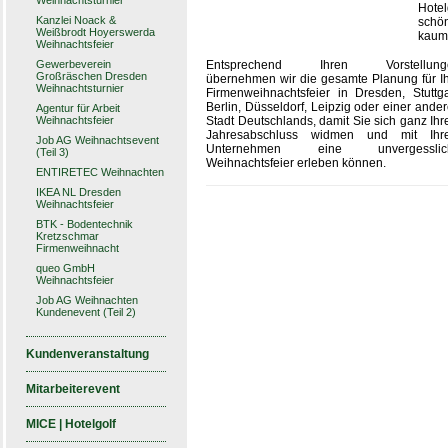
Weihnachtsturnier
Hotel
Kanzlei Noack &
schö
Weißbrodt Hoyerswerda
kaum 
Weihnachtsfeier
Gewerbeverein
Entsprechend Ihren Vorstellung
Großräschen Dresden
übernehmen wir die gesamte Planung für I
Weihnachtsturnier
Firmenweihnachtsfeier in Dresden, Stuttga
Berlin, Düsseldorf, Leipzig oder einer ande
Agentur für Arbeit
Weihnachtsfeier
Stadt Deutschlands, damit Sie sich ganz Ih
Jahresabschluss widmen und mit Ihr
Job AG Weihnachtsevent
Unternehmen eine unvergesslic
(Teil 3)
Weihnachtsfeier erleben können.
ENTIRETEC Weihnachten
IKEA NL Dresden
Weihnachtsfeier
BTK - Bodentechnik
Kretzschmar
Firmenweihnacht
queo GmbH
Weihnachtsfeier
Job AG Weihnachten
Kundenevent (Teil 2)
Kundenveranstaltung
Mitarbeiterevent
MICE | Hotelgolf