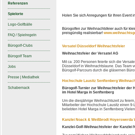
Referenzen
Spielorte
Holen Sie sich Anregungen für Ihren Event i
Logo-Golfbälle
Bürogolfen zur Weihnachtsfeier auch für k
preisgünstig realisierbar!
www.weihnachtsgo
FAQ / Spielregeln
Bürogolf-Clubs
Versatel Düsseldorf Weihnachtsfeier
Weihnachtsfeier der Versatel AG
Bürogolf Team
Mit ca: 200 Personen feierte sich die Versat
Düsseldorf in Weihnachtslaune. Das Team vo
Jobs
Bürogolf-Parcours durch die gläsernen Büros 
Presse | Mediathek
Hochschule Lausitz Senftenberg Weihnach
Schabernack
Bürogolf-Turnier zur Weihnachtsfeier der 
im Hotel Marga in Senftenberg
Um die diesjährige Weihnachtszeit zu feiern,
Mitarbeiter der Hochschule Lausitz einen 9
beliebten Hotel Marga in Senftenberg.Vielen
Kanzlei Noack & Weißbrodt Hoyerswerda 
Kanzlei-Golf-Weihnachtsfeier der Kanzlei